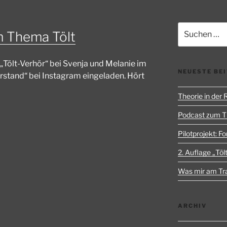
Suchen
m Thema Tölt
nach:
„Tölt-Verhör“ bei Svenja und Melanie im
NEUESTE BE
rstand“ bei Instagram eingeladen. Hört
Theorie in der
Podcast zum 
Pilotprojekt: Fo
2. Auflage „Tölt
Was mir am Trai
ARCHIV