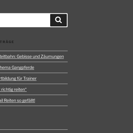
Suchen
ITRÄGE
 Reitbahn: Gebisse und Zäumungen
Thema Gangpferde
rtbildung für Trainer
 richtig reiten“
l Reiten so gefällt!