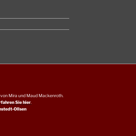
en von Mira und Maud Mackenroth.
rfahren Sie hier
.
nstedt-Ollsen