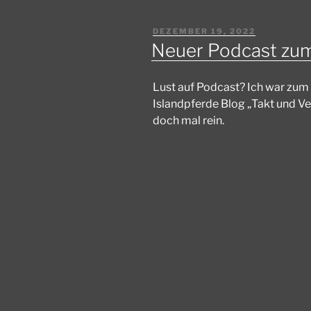
VERÖFFENTLICHT
DEZEMBER 19, 2022
AM
Neuer Podcast zu
Lust auf Podcast? Ich war zum 
Islandpferde Blog „Takt und Ve
doch mal rein.