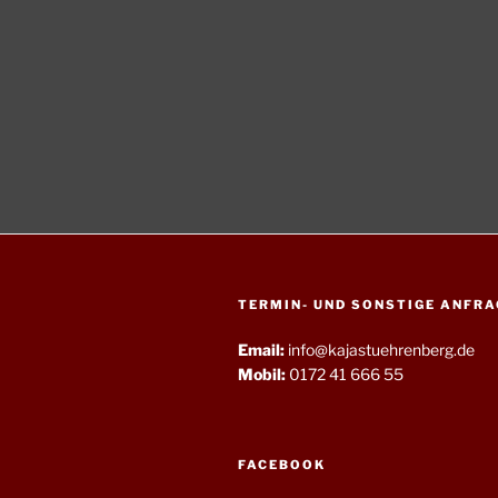
TERMIN- UND SONSTIGE ANFRA
Email:
info@kajastuehrenberg.de
Mobil:
0172 41 666 55
FACEBOOK