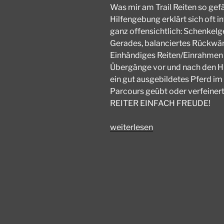
Was mir am Trail Reiten so gefä
Hilfengebung erklärt sich oft in
ganz offensichtlich: Schenkel
Gerades, balanciertes Rückwär
Einhändiges Reiten/Einrahmen
Übergänge vor und nach den Hin
ein gut ausgebildetes Pferd im
Parcours geübt
oder verfein
REITER EINFACH FREUDE!
„Was
weiterlesen
mir
am
Trail
Reiten
so
gefällt!“