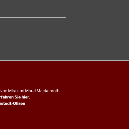
en von Mira und Maud Mackenroth.
rfahren Sie hier
.
nstedt-Ollsen