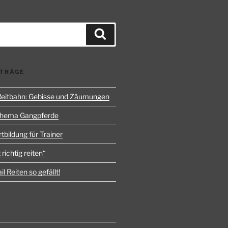
Suchen
ITRÄGE
 Reitbahn: Gebisse und Zäumungen
Thema Gangpferde
rtbildung für Trainer
 richtig reiten“
l Reiten so gefällt!