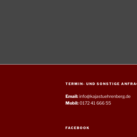
TERMIN- UND SONSTIGE ANFRA
Email:
info@kajastuehrenberg.de
Mobil:
0172 41 666 55
FACEBOOK