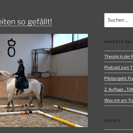
Suchen
iten so gefällt!
nach:
NEUESTE BE
Theorie in der
Podcast zum 
Pilotprojekt: Fo
2. Auflage „Tölt
Was mir am Trai
ARCHIV