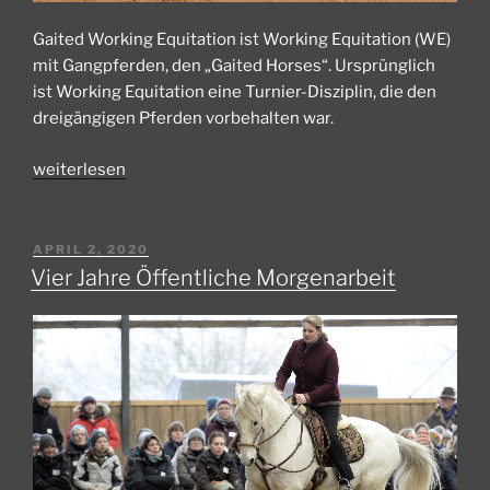
Gaited Working Equitation ist Working Equitation (WE)
mit Gangpferden, den „Gaited Horses“. Ursprünglich
ist Working Equitation eine Turnier-Disziplin, die den
dreigängigen Pferden vorbehalten war.
„Was
weiterlesen
ist
eigentlich
„Gaited
VERÖFFENTLICHT
APRIL 2, 2020
AM
Working
Vier Jahre Öffentliche Morgenarbeit
Equitation“?“