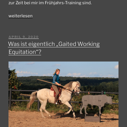
zur Zeit bei mir im Frühjahrs-Training sind.
„Frühlingszeit
weiterlesen
ist
Beritt-
Zeit“
VERÖFFENTLICHT
APRIL 9, 2020
AM
Was ist eigentlich „Gaited Working
Equitation“?