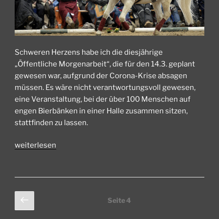
Schweren Herzens habe ich die diesjährige
„Öffentliche Morgenarbeit“, die für den 14.3. geplant
gewesen war, aufgrund der Corona-Krise absagen
müssen. Es wäre nicht verantwortungsvoll gewesen,
eine Veranstaltung, bei der über 100 Menschen auf
engen Bierbänken in einer Halle zusammen sitzen,
stattfinden zu lassen.
„Vier
weiterlesen
Jahre
Öffentliche
Morgenarbeit“
Seitennummerierung
Vorherige
Seite
4
Seite
der