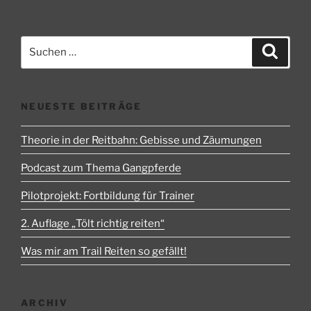
in
die
Ausbildung
Suchen
Suche
meines
nach:
Nachwuchs-
Pferdes“
NEUESTE BEITRÄGE
Theorie in der Reitbahn: Gebisse und Zäumungen
Podcast zum Thema Gangpferde
Pilotprojekt: Fortbildung für Trainer
2. Auflage „Tölt richtig reiten“
Was mir am Trail Reiten so gefällt!
ARCHIV