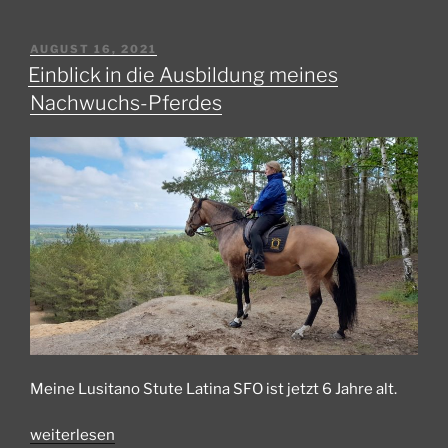
VERÖFFENTLICHT
AUGUST 16, 2021
AM
Einblick in die Ausbildung meines
Nachwuchs-Pferdes
Meine Lusitano Stute Latina SFO ist jetzt 6 Jahre alt.
„Einblick
weiterlesen