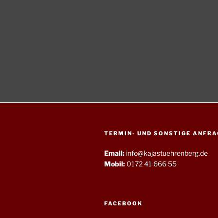
TERMIN- UND SONSTIGE ANFRA
Email:
info@kajastuehrenberg.de
Mobil:
0172 41 666 55
FACEBOOK