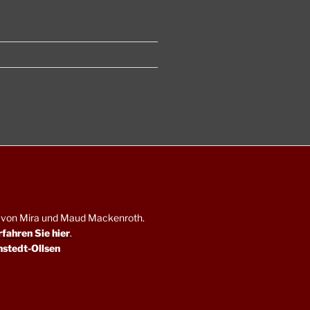
en von Mira und Maud Mackenroth.
rfahren Sie hier
.
nstedt-Ollsen