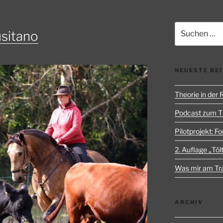
Suchen
usitano
nach:
NEUESTE BE
Theorie in der
Podcast zum 
Pilotprojekt: Fo
2. Auflage „Tölt
Was mir am Trai
ARCHIV