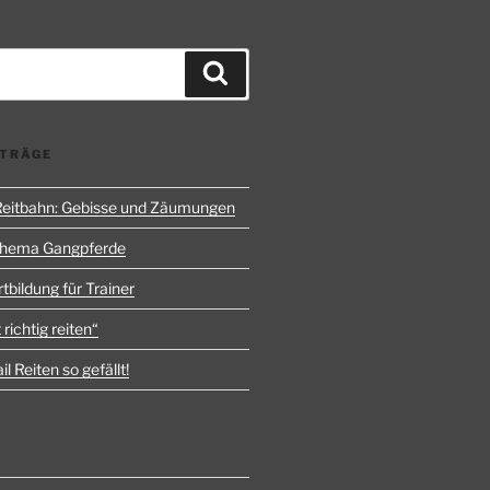
Suchen
ITRÄGE
 Reitbahn: Gebisse und Zäumungen
Thema Gangpferde
rtbildung für Trainer
 richtig reiten“
l Reiten so gefällt!