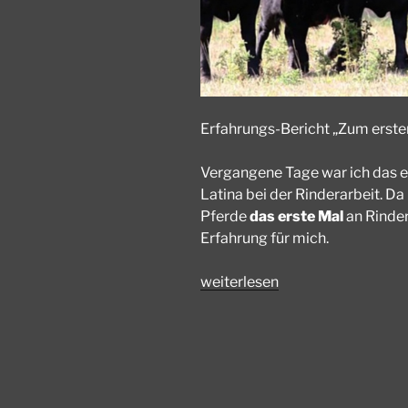
Erfahrungs-Bericht „Zum erste
Vergangene Tage war ich das e
Latina bei der Rinderarbeit. Da
Pferde
das erste Mal
an Rinder
Erfahrung für mich.
„Rinderarbeit
weiterlesen
mit
Lusitano“