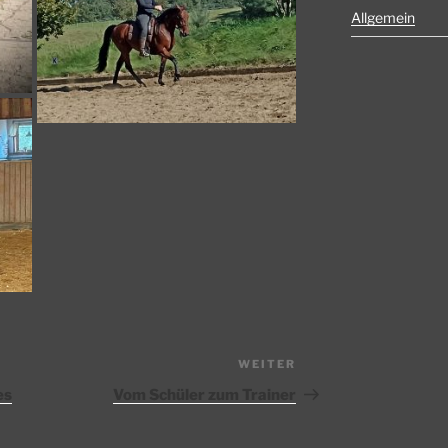
Allgemein
WEITER
Nächster
Beitrag
es
Vom Schüler zum Trainer