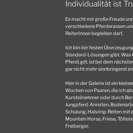
Individualität ist T
Es macht mir große Freude und 
verschiedene Pferderassen und
ReiterInnen begleiten darf.
Ich bin der festen Überzeugung
Standard-Lösungen gibt. Was fü
Pferd) gilt, ist bei dem nächs
gar nicht mehr sinnbringend a
Hier in der Galerie ist ein klei
Wochen von Paaren, die ich als
Kursteilnehmer oder durch Berit
Jungpferd-Anreiten, Bodenarbe
Schulung, Halsring-Reiten mit 
Mountain Horse, Friese, Tölten
Freiberger.