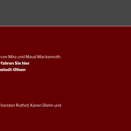
en von Mira und Maud Mackenroth.
rfahren Sie hier
.
nstedt-Ollsen
horsten Ruthof,
Karen Diehn
und