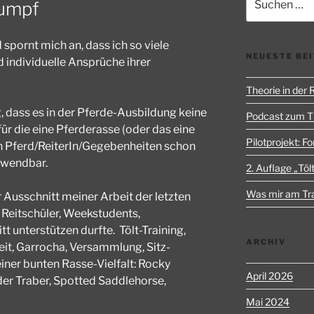
rumpf
nach:
spornt mich an, dass ich so viele
NEUESTE BE
 individuelle Ansprüche ihrer
Theorie in der
, dass es in der Pferde-Ausbildung keine
Podcast zum 
r die eine Pferderasse (oder das eine
Pilotprojekt: Fo
ten Pferd/ReiterIn/Gegebenheiten schon
nwendbar.
2. Auflage „Tölt
Was mir am Trai
ner Ausschnitt meiner Arbeit der letzten
 Reitschüler, Weekstudents,
t unterstützen durfte. Tölt-Training,
ARCHIV
it, Garrocha, Versammlung, Sitz-
einer bunten Rasse-Vielfalt: Rocky
April 2026
der Traber, Spotted Saddlehorse,
Mai 2024