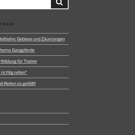
Suchen
ITRÄGE
 Reitbahn: Gebisse und Zäumungen
Thema Gangpferde
rtbildung für Trainer
 richtig reiten“
l Reiten so gefällt!