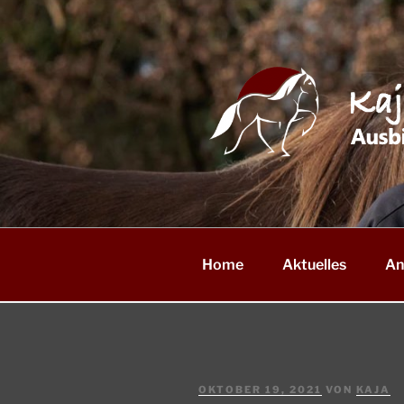
Zum
Inhalt
springen
Home
Aktuelles
An
VERÖFFENTLICHT
OKTOBER 19, 2021
VON
KAJA
AM